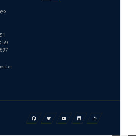
ayo
251
 559
 697
tmail.com