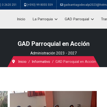
) 3 2620 251
(+593) 99 8055 559
gadsantiagodecalpi2023@hotm
Inicio
La Parroquia
GAD Parroquial
Tra
GAD Parroquial en Acción
Administración 2023 - 2027
Inicio
Informativo
GAD Parroquial en Acción