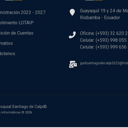
Guayaquil 19 y 24 de M
nistración 2023 - 2027
Riobamba - Ecuador
limiento LOTAIP
ición de Cuentas
Oficina: (+593) 32 620 
Celular: (+593) 998 055
rmativo
Celular: (+593) 999 656
áctenos
gadsantiagodecalpi2023@ho
oquial Santiago de Calpi©.
 Informáticas © 2026