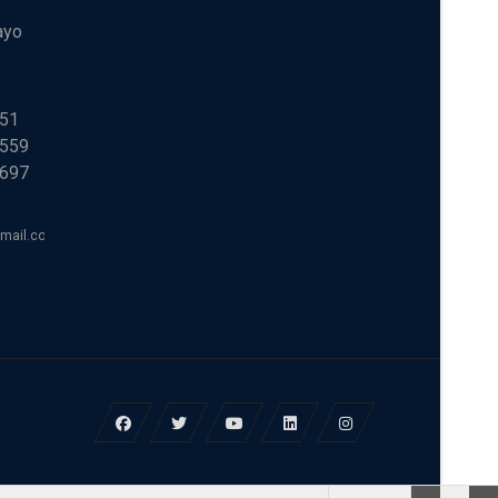
ayo
251
 559
 697
tmail.com