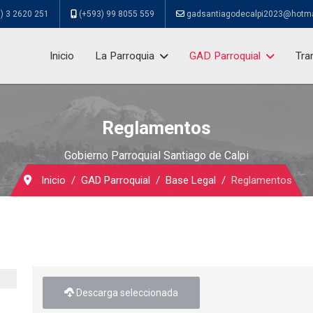
) 3 2620 251
(+593) 99 8055 559
gadsantiagodecalpi2023@hotm
Inicio
La Parroquia
GAD Parroquial
Tra
Reglamentos
Gobierno Parroquial Santiago de Calpi
Inicio
GAD Parroquial
Base Legal
Reglamentos
Descarga seleccionada