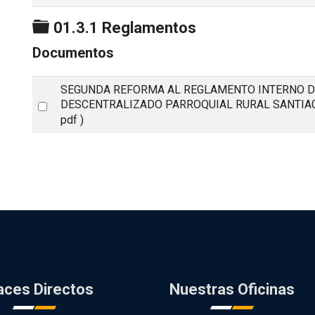
Carpeta
01.3.1 Reglamentos
Documentos
SEGUNDA REFORMA AL REGLAMENTO INTERNO 
Select
DESCENTRALIZADO PARROQUIAL RURAL SANTIAG
pdf )
an
item
aces Directos
Nuestras Oficinas