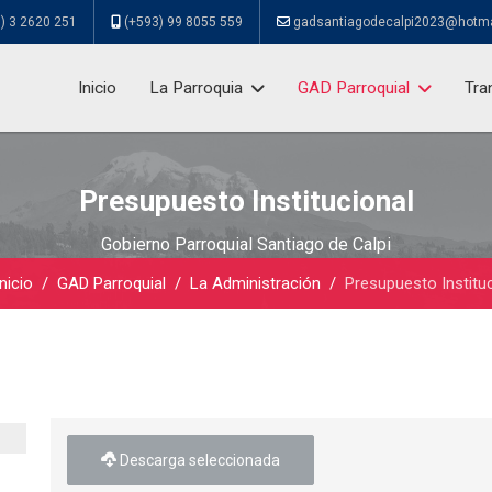
) 3 2620 251
(+593) 99 8055 559
gadsantiagodecalpi2023@hotm
Inicio
La Parroquia
GAD Parroquial
Tra
Presupuesto Institucional
Gobierno Parroquial Santiago de Calpi
Inicio
GAD Parroquial
La Administración
Presupuesto Institu
Descarga seleccionada