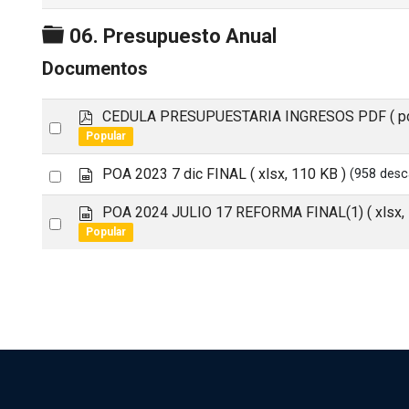
Carpeta
06. Presupuesto Anual
Documentos
p
CEDULA PRESUPUESTARIA INGRESOS PDF
( p
Select
d
Popular
an
f
s
Select
POA 2023 7 dic FINAL
( xlsx, 110 KB )
(958 desc
item
p
an
r
s
POA 2024 JULIO 17 REFORMA FINAL(1)
( xlsx
Select
item
e
p
Popular
a
an
r
d
e
item
s
a
h
d
e
s
e
h
t
e
e
t