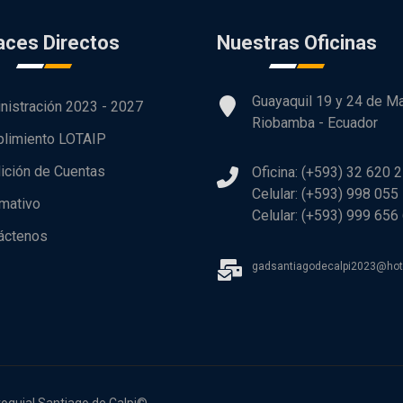
aces Directos
Nuestras Oficinas
Guayaquil 19 y 24 de M
nistración 2023 - 2027
Riobamba - Ecuador
limiento LOTAIP
ición de Cuentas
Oficina: (+593) 32 620 
Celular: (+593) 998 055
rmativo
Celular: (+593) 999 656
áctenos
gadsantiagodecalpi2023@ho