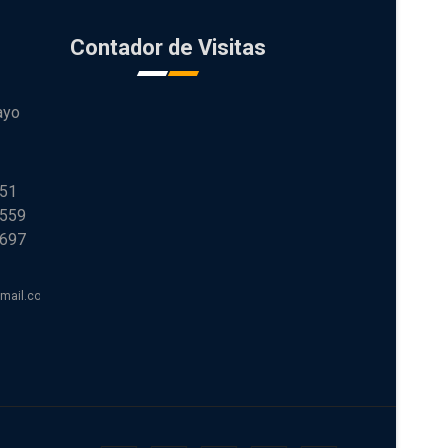
Contador de Visitas
ayo
251
 559
 697
tmail.com