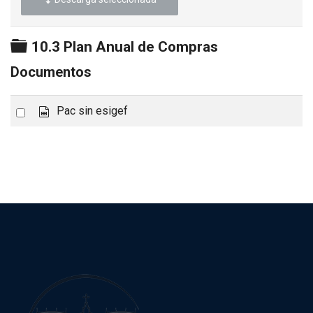
Carpeta
10.3 Plan Anual de Compras
Documentos
s
Select
Pac sin esigef
p
an
r
item
e
a
d
s
h
e
e
t